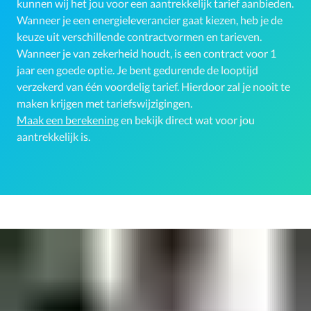
kunnen wij het jou voor een aantrekkelijk tarief aanbieden.
Wanneer je een energieleverancier gaat kiezen, heb je de
keuze uit verschillende contractvormen en tarieven.
Wanneer je van zekerheid houdt, is een contract voor 1
jaar een goede optie. Je bent gedurende de looptijd
verzekerd van één voordelig tarief. Hierdoor zal je nooit te
maken krijgen met tariefswijzigingen.
Maak een berekening
en bekijk direct wat voor jou
aantrekkelijk is.