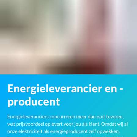
Energieleverancier en -
producent
Energieleveranciers concurreren meer dan ooit tevoren,
wat prijsvoordeel oplevert voor jou als klant. Omdat wij al
onze elektriciteit als energieproducent zelf opwekken,