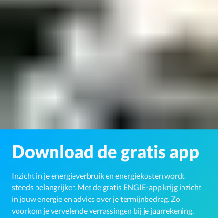
Download de gratis app
Inzicht in je energieverbruik en energiekosten wordt
steeds belangrijker. Met de gratis
ENGIE-app
krijg inzicht
in jouw energie en advies over je termijnbedrag. Zo
voorkom je vervelende verrassingen bij je jaarrekening.