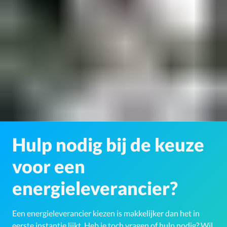
Hulp nodig bij de keuze
voor een
energieleverancier?
Een energieleverancier kiezen is makkelijker dan het in
eerste instantie lijkt. Heb je toch vragen of hulp nodig? Wil