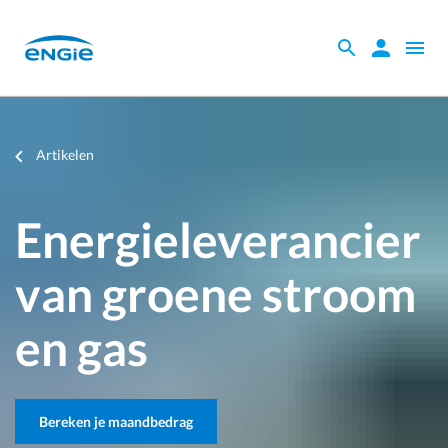
Skip
to
Zoeken
Zoeken
Open
main
binnen
naviga
content
de
website
Je
Artikelen
bent
hier
Energieleverancier
van groene stroom
en gas
Bereken je maandbedrag