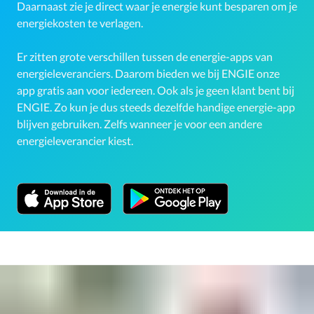
Daarnaast zie je direct waar je energie kunt besparen om je
energiekosten te verlagen.
Er zitten grote verschillen tussen de energie-apps van
energieleveranciers. Daarom bieden we bij ENGIE onze
app gratis aan voor iedereen. Ook als je geen klant bent bij
ENGIE. Zo kun je dus steeds dezelfde handige energie-app
blijven gebruiken. Zelfs wanneer je voor een andere
energieleverancier kiest.