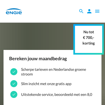
Skip
to
Zoeken
Zoeken
Open
main
binnen
naviga
content
de
website
Nu tot
€ 700,-
korting
Bereken jouw maandbedrag
Scherpe tarieven en Nederlandse groene
stroom
Slim inzicht met onze gratis app
Uitstekende service, beoordeeld met een 8,0