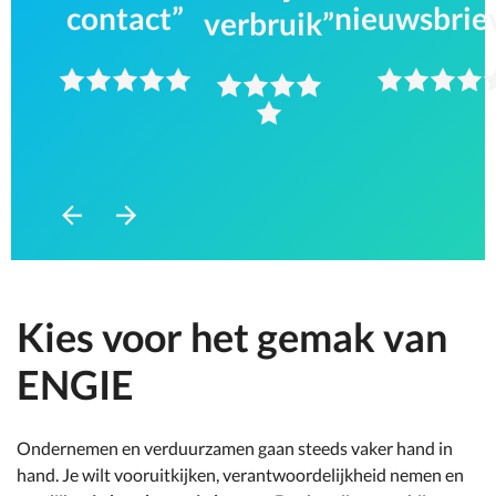
contact
nieuwsbrie
verbruik
Ga
Ga
naar
naar
vorig
volgend
item
item
Kies voor het gemak van
ENGIE
Ondernemen en verduurzamen gaan steeds vaker hand in
hand. Je wilt vooruitkijken, verantwoordelijkheid nemen en