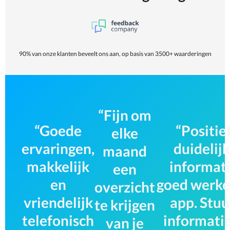
90% van onze klanten beveelt ons aan, op basis van 3500+ waarderingen
Fijn om
Goede
Positief
elke
ervaringen,
duidelij
maand
makkelijk
informati
een
en
goed werk
overzicht
vriendelijk
app. Stuu
te krijgen
telefonisch
informati
van je