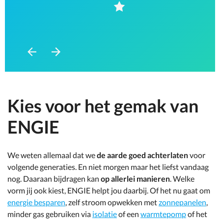
Ga
Ga
naar
naar
vorig
volgend
item
item
Kies voor het gemak van
ENGIE
We weten allemaal dat we
de aarde goed achterlaten
voor
volgende generaties. En niet morgen maar het liefst vandaag
nog. Daaraan bijdragen kan
op allerlei manieren
. Welke
vorm jij ook kiest, ENGIE helpt jou daarbij. Of het nu gaat om
energie besparen
, zelf stroom opwekken met
zonnepanelen
,
minder gas gebruiken via
isolatie
of een
warmtepomp
of het