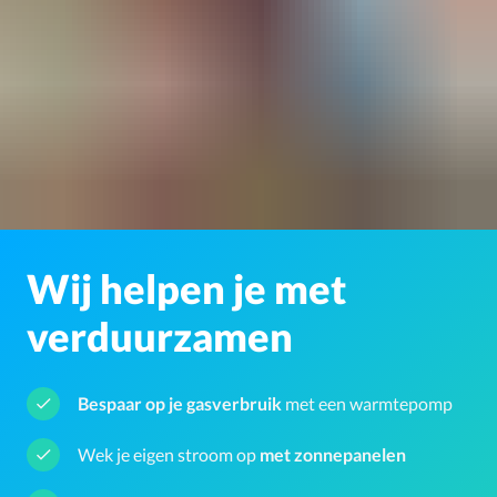
Wij helpen je met
verduurzamen
Bespaar op je gasverbruik
met een warmtepomp
Wek je eigen stroom op
met zonnepanelen