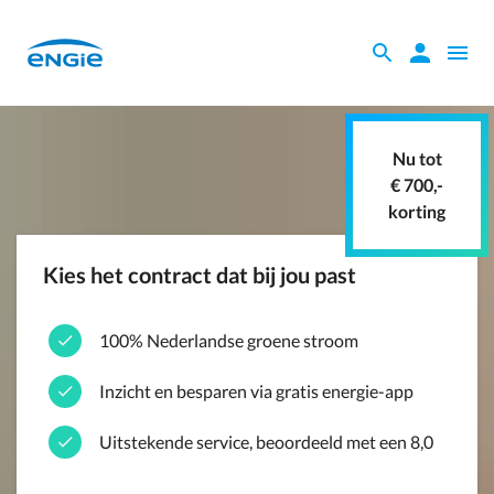
Skip
to
Zoeken
Zoeken
Open
main
binnen
naviga
content
de
website
Nu tot
€ 700,-
korting
Kies het contract dat bij jou past
100% Nederlandse groene stroom
Inzicht en besparen via gratis energie-app
Uitstekende service, beoordeeld met een 8,0