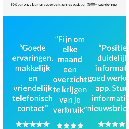
90% van onze klanten beveelt ons aan, op basis van 3500+ waarderingen
Fijn om
Goede
Positief
elke
ervaringen,
duidelij
maand
makkelijk
informati
een
en
goed werk
overzicht
vriendelijk
app. Stuu
te krijgen
telefonisch
informati
van je
contact
nieuwsbrie
verbruik