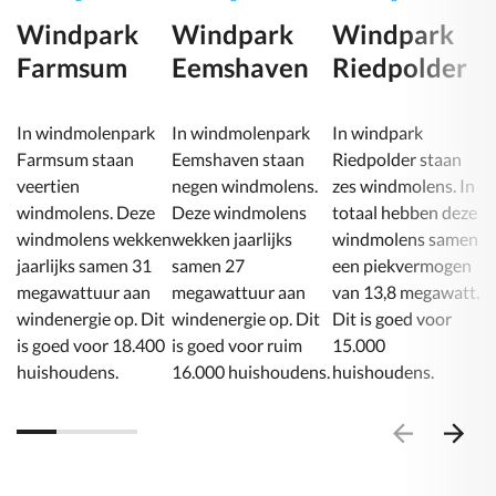
Windpark
Windpark
Windpark
Farmsum
Eemshaven
Riedpolder
In windmolenpark
In windmolenpark
In windpark
Farmsum staan
Eemshaven staan
Riedpolder staan
veertien
negen windmolens.
zes windmolens. In
windmolens. Deze
Deze windmolens
totaal hebben deze
windmolens wekken
wekken jaarlijks
windmolens samen
jaarlijks samen 31
samen 27
een piekvermogen
megawattuur aan
megawattuur aan
van 13,8 megawatt.
windenergie op. Dit
windenergie op. Dit
Dit is goed voor
is goed voor 18.400
is goed voor ruim
15.000
Ga
Ga
naar
naar