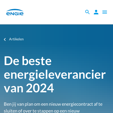
Skip
to
Zoeken
Zoeken
Open
main
binnen
naviga
content
de
website
Je
Artikelen
bent
hier
De beste
energieleverancier
van 2024
Ben jij van plan om een nieuw energiecontract af te
sluiten of over te stappen op een nieuw