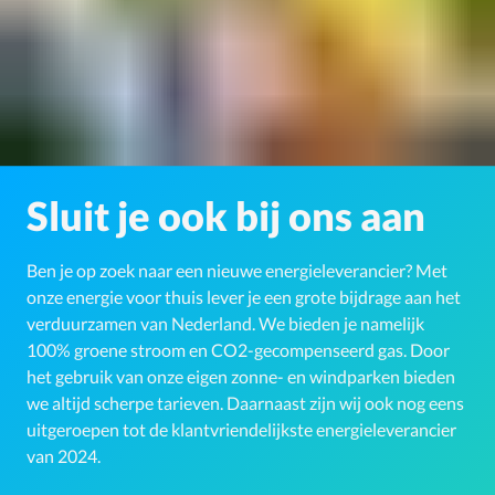
Sluit je ook bij ons aan
Ben je op zoek naar een nieuwe energieleverancier? Met
onze energie voor thuis lever je een grote bijdrage aan het
verduurzamen van Nederland. We bieden je namelijk
100% groene stroom en CO2-gecompenseerd gas. Door
het gebruik van onze eigen zonne- en windparken bieden
we altijd scherpe tarieven. Daarnaast zijn wij ook nog eens
uitgeroepen tot de klantvriendelijkste energieleverancier
van 2024.