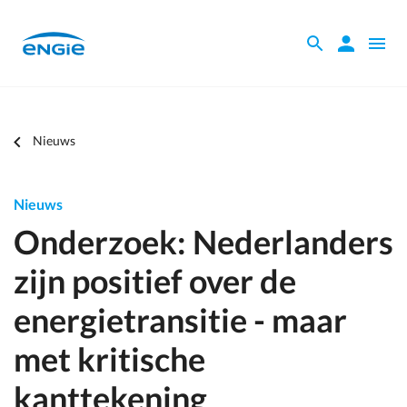
Skip
to
Zoeken
Zoeken
Open
main
binnen
naviga
content
de
website
Je
Nieuws
bent
hier
Nieuws
Onderzoek: Nederlanders
zijn positief over de
energietransitie - maar
met kritische
kanttekening