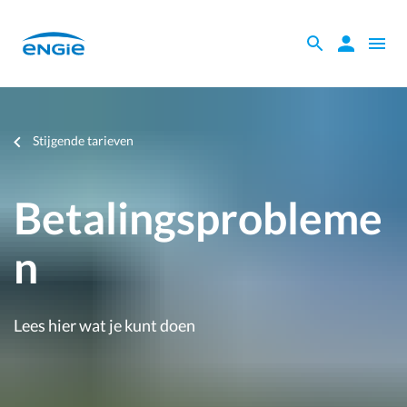
Skip
to
Zoeken
Zoeken
Open
main
binnen
naviga
content
de
website
Je
Stijgende tarieven
bent
hier
Betalingsprobleme
n
Lees hier wat je kunt doen