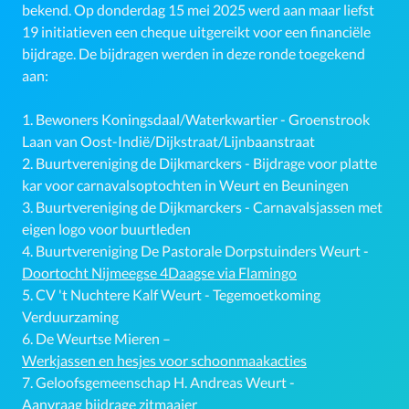
bekend. Op donderdag 15 mei 2025 werd aan maar liefst
19 initiatieven een cheque uitgereikt voor een financiële
bijdrage. De bijdragen werden in deze ronde toegekend
aan:
1.
Bewoners Koningsdaal/Waterkwartier - Groenstrook
Laan van Oost-Indië/Dijkstraat/Lijnbaanstraat
2.
Buurtvereniging de Dijkmarckers - Bijdrage voor platte
kar voor carnavalsoptochten in Weurt en Beuningen
3.
Buurtvereniging de Dijkmarckers - Carnavalsjassen met
eigen logo voor buurtleden
4.
Buurtvereniging De Pastorale Dorpstuinders Weurt -
Doortocht Nijmeegse 4Daagse via Flamingo
5.
CV 't Nuchtere Kalf Weurt - Tegemoetkoming
Verduurzaming
6.
De Weurtse Mieren –
Werkjassen en hesjes voor schoonmaakacties
7.
Geloofsgemeenschap H. Andreas Weurt -
Aanvraag bijdrage zitmaaier