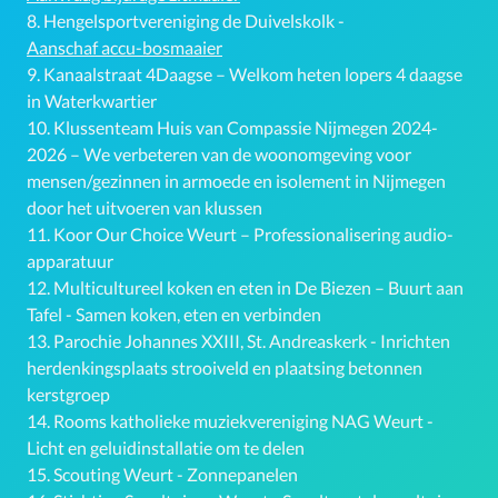
8.
Hengelsportvereniging de Duivelskolk -
Aanschaf accu-bosmaaier
9.
Kanaalstraat 4Daagse – Welkom heten lopers 4 daagse
in Waterkwartier
10.
Klussenteam Huis van Compassie Nijmegen 2024-
2026 – We verbeteren van de woonomgeving voor
mensen/gezinnen in armoede en isolement in Nijmegen
door het uitvoeren van klussen
11.
Koor Our Choice Weurt – Professionalisering audio-
apparatuur
12.
Multicultureel koken en eten in De Biezen – Buurt aan
Tafel - Samen koken, eten en verbinden
13.
Parochie Johannes XXIII, St. Andreaskerk - Inrichten
herdenkingsplaats strooiveld en plaatsing betonnen
kerstgroep
14.
Rooms katholieke muziekvereniging NAG Weurt -
Licht en geluidinstallatie om te delen
15.
Scouting Weurt - Zonnepanelen