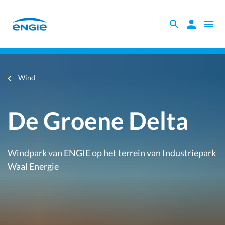
Skip
to
Zoeken
Zoeken
Open
main
binnen
naviga
content
Windpark De Groene Delta
de
website
Je
Wind
bent
hier
De Groene Delta
Windpark van ENGIE op het terrein van Industriepark
Waal Energie