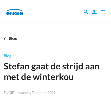
Skip
to
Zoeken
Zoeken
Open
main
binnen
naviga
content
de
website
Je
Blogs
bent
hier
Blog
Stefan gaat de strijd aan
met de winterkou
ENGIE – maandag 7 oktober 2019