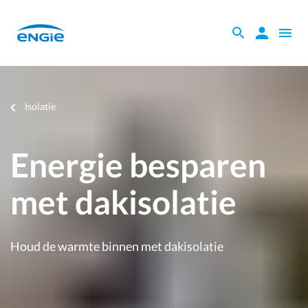
Skip
to
Zoeken
Zoeken
Open
main
binnen
naviga
content
de
website
Je
Isolatie
bent
hier
Energie besparen
met dakisolatie
Houd de warmte binnen met dakisolatie