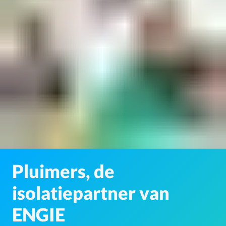
Pluimers, de
isolatiepartner van
ENGIE