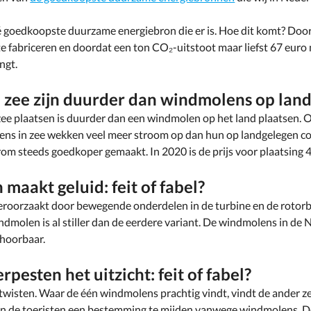
dé goedkoopste duurzame energiebron die er is. Hoe dit komt? Do
 fabriceren en doordat een ton CO₂-uitstoot maar liefst 67 euro
ngt.
zee zijn duurder dan windmolens op land: 
zee plaatsen is duurder dan een windmolen op het land plaatsen. Op
ens in zee wekken veel meer stroom op dan hun op landgelegen co
om steeds goedkoper gemaakt. In 2020 is de prijs voor plaatsing 
maakt geluid: feit of fabel?
veroorzaakt door bewegende onderdelen in de turbine en de rotor
dmolen is al stiller dan de eerdere variant. De windmolens in de 
 hoorbaar.
esten het uitzicht: feit of fabel?
 twisten. Waar de één windmolens prachtig vindt, vindt de ander ze
n de toeristen een bestemming te mijden vanwege windmolens. D