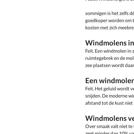
sommigen is het zelfs 
goedkoper worden om te
kosten met zich meebre
Windmolens in 
Feit. Een windmolen in 
ruimtegebrek en de mol
zee plaatsen wordt daar
Een windmolen 
Feit. Het geluid wordt 
snijden. De moderne win
afstand tot de kust niet
Windmolens verp
Over smaak valt niet te
zegt minder dan 10% va