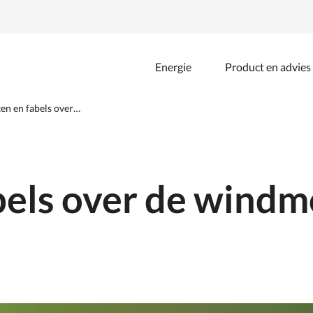
Energie
Product en advies
Zoeken
binnen
de
ten en fabels over…
website
abels over de wind