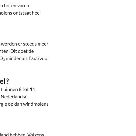
en boten varen
olens ontstaat heel
 worden er steeds meer
ten. Dit doet de
O₂ minder uit. Daarvoor
el?
t binnen 8 tot 11
r Nederlandse
ergie op dan windmolens
rland hebben. Volgens