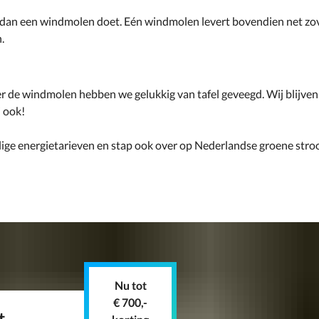
 dan een windmolen doet. Eén windmolen levert bovendien net zov
.
ver de windmolen hebben we gelukkig van tafel geveegd. Wij blijve
j ook!
lige energietarieven en stap ook over op Nederlandse groene str
Nu tot
€ 700,-
t