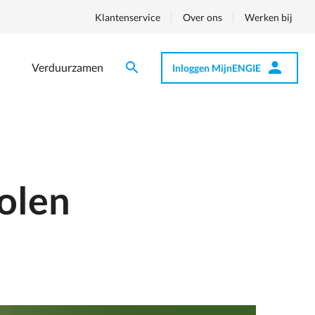
Klantenservice
Over ons
Werken bij
Verduurzamen
Inloggen MijnENGIE
Zoeken
Zoeken
Op
nav
molen