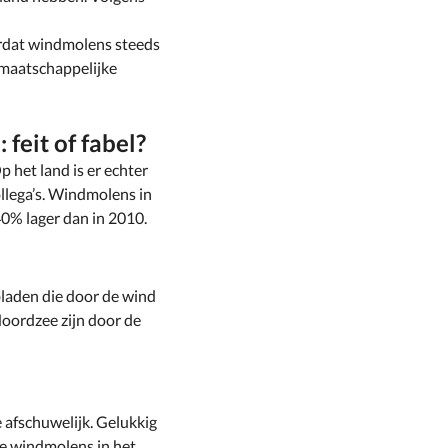
ordat windmolens steeds
 maatschappelijke
feit of fabel?
 het land is er echter
llega’s. Windmolens in
40% lager dan in 2010.
bladen die door de wind
Noordzee zijn door de
 afschuwelijk. Gelukkig
e windmolens in het