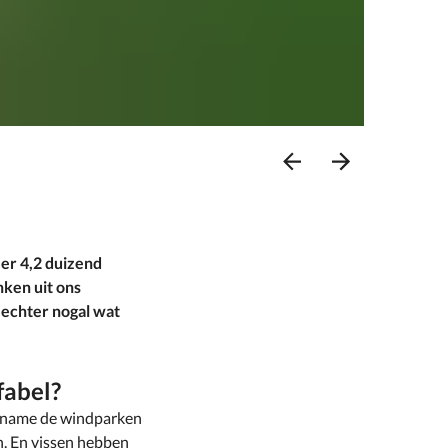
Ga
Ga
naar
naar
vorige
volgende
item
item
er 4,2 duizend
ken uit ons
echter nogal wat
fabel?
t name de windparken
n. En vissen hebben