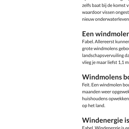
zelfs baat bij de koms
waardoor vissen ongest
nieuw onderwaterleven
Een windmolen v
Fabel. Allereerst kunn
grote windmolens gebouw
landschapsvervuiling d
vlieg je maar liefst 1,1 m
Windmolens bou
Feit. Een windmolen bou
maanden weer opgewekt.
huishoudens opwekken. 
op het land.
Windenergie is 
Fabel. Windenergie is 