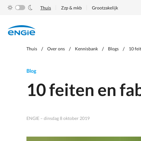
Skip
Thuis
Zzp & mkb
Grootzakelijk
to
main
content
Je
Thuis
Over ons
Kennisbank
Blogs
10 fei
bent
hier
Blog
10 feiten en f
ENGIE – dinsdag 8 oktober 2019