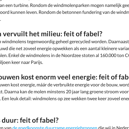
t van een turbine. Rondom de windmolenparken mogen namelijk ge
oord kunnen leven. Rondom de betonnen fundering van de windm
.
ervuilt het milieu: feit of fabel?
en windmolens tegenwoordig geheel gerecycled worden. Daarnaast
d die net zoveel energie opwekken als een aantal kleinere varian
alen. Enkel de windmolens in de Noordzee stoten al 160.000 ton C
iljoen keer naar Parijs.
wen kost enorm veel energie: feit of fab
wen kost energie, máár de verbruikte energie voor de bouw, word
 Daarna kan de molen minstens 20 jaar lang groene stroom voo
Een leuk detail: windmolens op zee wekken twee keer zoveel en
duur: feit of fabel?
een van
de goedkoopste duurzame energiebronnen
die wij in Nede