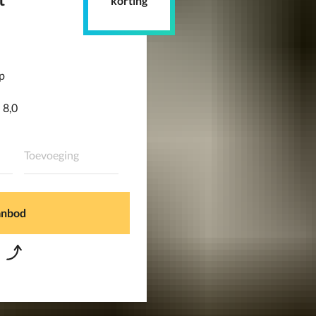
korting
pp
 8,0
anbod