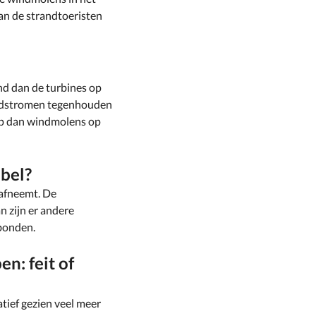
van de strandtoeristen
nd dan de turbines op
windstromen tegenhouden
op dan windmolens op
abel?
 afneemt. De
n zijn er andere
rbonden.
n: feit of
atief gezien veel meer