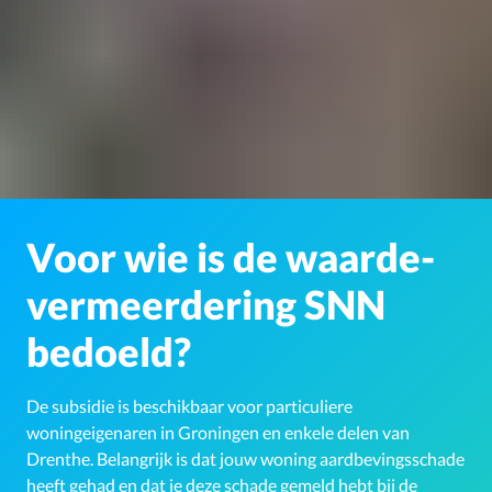
Voor wie is de waarde-
vermeerdering SNN
bedoeld?
De subsidie is beschikbaar voor particuliere
woningeigenaren in Groningen en enkele delen van
Drenthe. Belangrijk is dat jouw woning aardbevingsschade
heeft gehad en dat je deze schade gemeld hebt bij de