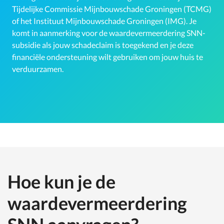
Tijdelijke Commissie Mijnbouwschade Groningen (TCMG)
of het Instituut Mijnbouwschade Groningen (IMG). Je
komt in aanmerking voor de waardevermeerdering SNN-
subsidie als jouw schadeclaim is toegekend en je deze
financiële ondersteuning wilt gebruiken om jouw huis te
verduurzamen.
Hoe kun je de
waardevermeerdering