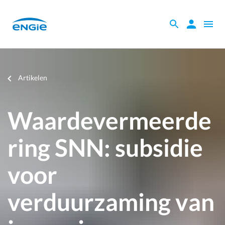
Skip
to
Zoeken
Zoeken
Open
main
binnen
naviga
content
de
website
Je
Artikelen
bent
hier
Waardevermeerde
ring SNN: subsidie
voor
verduurzaming van