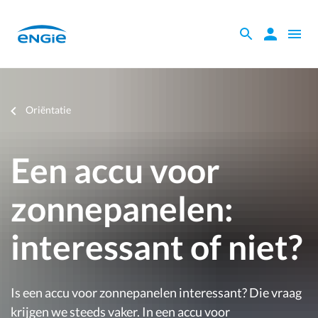
Skip
to
Zoeken
Zoeken
Open
main
binnen
naviga
content
de
website
Je
Oriëntatie
bent
hier
Een accu voor
zonnepanelen:
interessant of niet?
Is een accu voor zonnepanelen interessant? Die vraag
krijgen we steeds vaker. In een accu voor