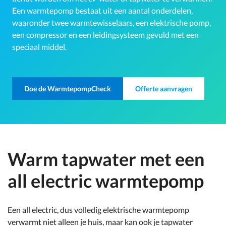
Een warmtepomp bestaat uit een aantal onderdelen,
waaronder twee warmtewisselaars, een elektrische pomp,
een compressor en een leidingsysteem gevuld met een
speciaal middel.
Doe de WarmtepompCheck
Offerte aanvragen
Warm tapwater met een
all electric warmtepomp
Een all electric, dus volledig elektrische warmtepomp
verwarmt niet alleen je huis, maar kan ook je tapwater