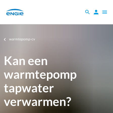
Skip
to
Zoeken
Zoeken
Open
main
binnen
naviga
content
de
website
Je
warmtepomp-cv
bent
hier
Kan een
warmtepomp
tapwater
verwarmen?