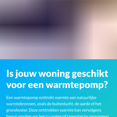
Is jouw woning geschikt
voor een warmtepomp?
Een warmtepomp onttrekt warmte aan natuurlijke
warmtebronnen, zoals de buitenlucht, de aarde of het
grondwater. Deze onttrokken warmte kan vervolgens
benut worden om het cv-water of tapwater te verwarmen.