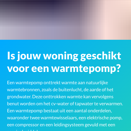
Is jouw woning geschikt
voor een warmtepomp?
Een warmtepomp onttrekt warmte aan natuurlijke
warmtebronnen, zoals de buitenlucht, de aarde of het
grondwater. Deze onttrokken warmte kan vervolgens
benut worden om het cv-water of tapwater te verwarmen.
Een warmtepomp bestaat uit een aantal onderdelen,
waaronder twee warmtewisselaars, een elektrische pomp,
een compressor en een leidingsysteem gevuld met een