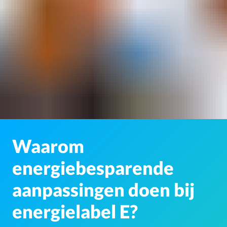
Waarom
energiebesparende
aanpassingen doen bij
energielabel E?