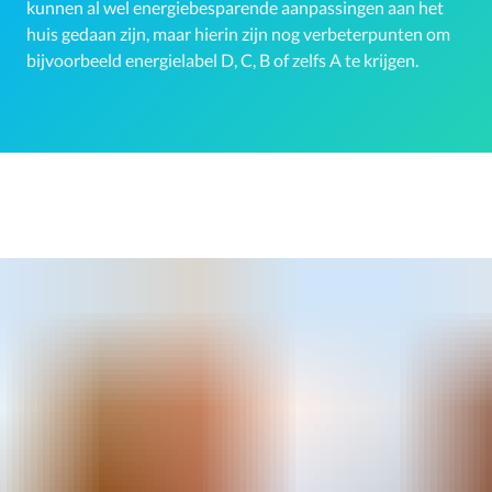
kunnen al wel energiebesparende aanpassingen aan het
huis gedaan zijn, maar hierin zijn nog verbeterpunten om
bijvoorbeeld energielabel D, C, B of zelfs A te krijgen.