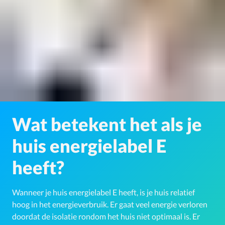
Wat betekent het als je
huis energielabel E
heeft?
Wanneer je huis energielabel E heeft, is je huis relatief
hoog in het energieverbruik. Er gaat veel energie verloren
doordat de isolatie rondom het huis niet optimaal is. Er