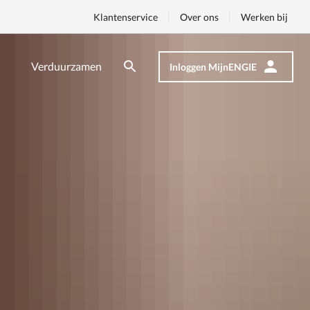
Klantenservice
Over ons
Werken bij
Verduurzamen
Inloggen MijnENGIE
Zoeken
Zoeken
Op
nav