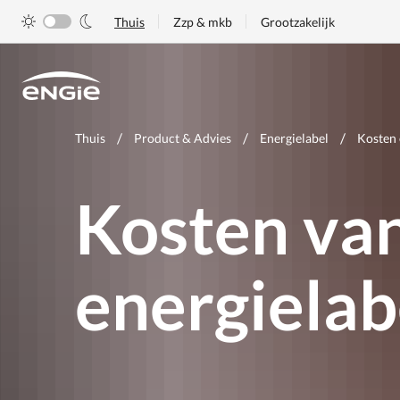
Skip
Thuis
Zzp & mkb
Grootzakelijk
to
main
content
Je
Thuis
Product & Advies
Energielabel
Kosten 
bent
hier
Kosten van
energielab