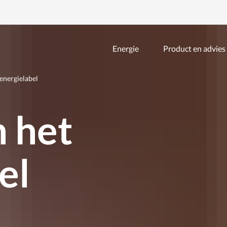
Energie
Product en advies
Zoeken
binnen
de
energielabel
website
 het
el