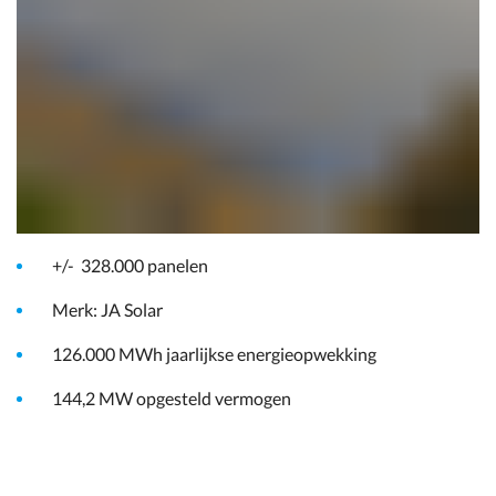
U kunt via het product Aanwijsbaar Groen met Garanties
van Oorsprong (GvO's) hernieuwbare energie afnemen van
Zonnepark Dorhout Mees. Daarnaast kunt u voor lange
termijn hernieuwbare elektriciteit afnemen via een
Corporate Power Purchase Agreement (CPPA).
Specificaties Zonnepark Dorhout Mees
+/- 328.000 panelen
Merk: JA Solar
126.000 MWh jaarlijkse energieopwekking
144,2 MW opgesteld vermogen