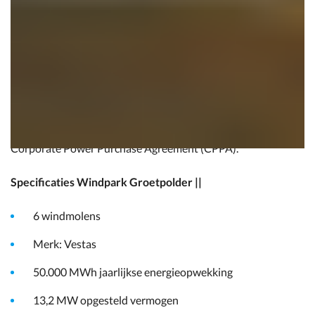
nemen van Windpark Groetpolder ||. Dit is een
Windmolenpark waar ENGIE een langdurige
afneemovereenkomst mee heeft.
U kunt via het product Aanwijsbaar Groen met Garanties
van Oorsprong (GvO's) hernieuwbare energie afnemen van
Windpark Groetpolder ||. Daarnaast kunt u voor lange
termijn hernieuwbare elektriciteit afnemen via een
Corporate Power Purchase Agreement (CPPA).
Specificaties Windpark Groetpolder ||
6 windmolens
Merk: Vestas
50.000 MWh jaarlijkse energieopwekking
13,2 MW opgesteld vermogen