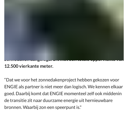
Het terugbrengen van de CO2-voetafdruk is voor
afvalinzamelaar en –verwerker Suez een belangrijke
duurzame ambitie. Het bedrijf is een van de voorlopers op
het gebied van duurzaamheid en circulaire economie. Daar
hoort ook de verduurzaming van de eigen
productielocaties bij. Op acht locaties werden daarom
zonnedaken aangelegd. Dit met een totale oppervlakte van
12.500 vierkante meter.
“Dat we voor het zonnedakenproject hebben gekozen voor
ENGIE als partner is niet meer dan logisch. We kennen elkaar
goed. Daarbij komt dat ENGIE momenteel zelf ook middenin
de transitie zit naar duurzame energie uit hernieuwbare
bronnen. Waarbij zon een speerpunt is."