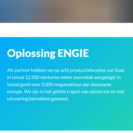
Oplossing ENGIE
Als partner hebben we op acht productielocaties van Suez
in totaal 12.500 vierkante meter zonnedak aangelegd. In
totaal goed voor 2.000 megawattuur aan duurzame
energie. We zijn in het gehele traject van advies tot en met
uitvoering betrokken geweest.