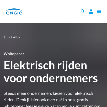
Skip
to
Zoeken
Zoeken
Open
main
binnen
naviga
content
de
website
Je
Zakelijk
bent
hier
Whitepaper
Elektrisch rijden
voor ondernemers
Steeds meer ondernemers kiezen voor elektrisch
rijden. Denk jij hier ook over na? In onze gratis
whitepaper lees je welke 5 stappen je kunt zetten om