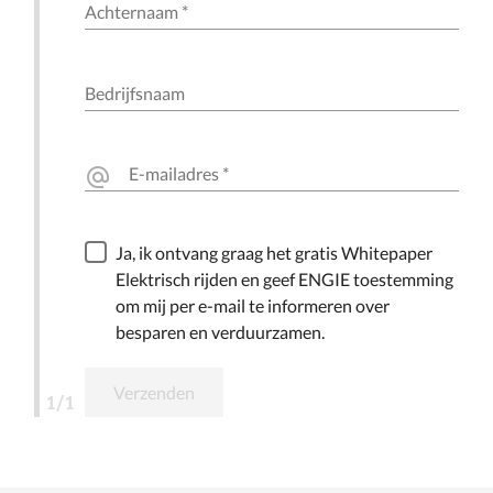
Achternaam
*
Bedrijfsnaam
E-mailadres
*
alternate_email
Ja, ik ontvang graag het gratis Whitepaper
Elektrisch rijden en geef ENGIE toestemming
om mij per e-mail te informeren over
besparen en verduurzamen.
Verzenden
1/1