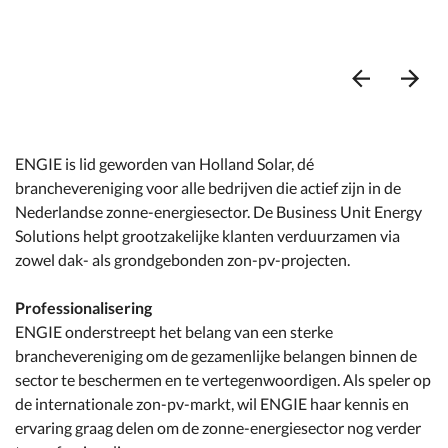
Ga
Ga
naar
naar
vorige
volg
ENGIE is lid geworden van Holland Solar, dé
item
item
branchevereniging voor alle bedrijven die actief zijn in de
Nederlandse zonne-energiesector. De Business Unit Energy
Solutions helpt grootzakelijke klanten verduurzamen via
zowel dak- als grondgebonden zon-pv-projecten.
Professionalisering
ENGIE onderstreept het belang van een sterke
branchevereniging om de gezamenlijke belangen binnen de
sector te beschermen en te vertegenwoordigen. Als speler op
de internationale zon-pv-markt, wil ENGIE haar kennis en
ervaring graag delen om de zonne-energiesector nog verder