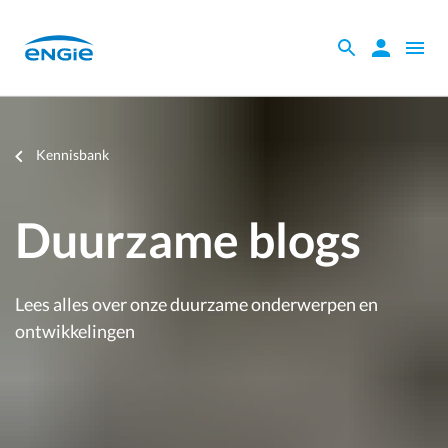
Skip
to
Zoeken
Zoeken
Open
main
binnen
naviga
content
de
website
Je
Kennisbank
bent
hier
Duurzame blogs
Lees alles over onze duurzame onderwerpen en
ontwikkelingen