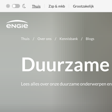
Skip
Thuis
Zzp & mkb
Grootzakelijk
to
main
content
Je
Thuis
Over ons
Kennisbank
Blogs
bent
hier
Duurzame 
Lees alles over onze duurzame onderwerpen en