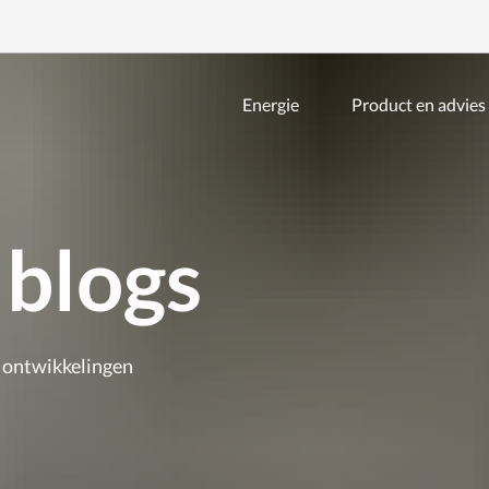
Energie
Product en advies
Zoeken
binnen
de
website
blogs
 ontwikkelingen