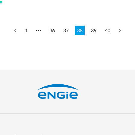
1
36
37
38
39
40
Previous
Next
page
page