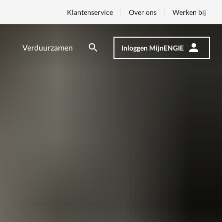
Klantenservice
Over ons
Werken bij
Verduurzamen
Inloggen MijnENGIE
Zoeken
Zoeken
Op
nav