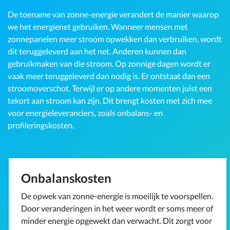
De toename van zonne-energie verandert de manier waarop
we het energienet gebruiken. Wanneer mensen met
zonnepanelen meer stroom opwekken dan verbruiken, wordt
dit teruggeleverd aan het net. Anderen kunnen dan
gebruikmaken van die stroom. Op zonnige dagen wordt er
vaak meer teruggeleverd dan nodig is. Er ontstaat dan een
stroomoverschot. Terwijl er op andere momenten juist een
tekort aan stroom kan zijn. Dit brengt kosten met zich mee
voor energieleveranciers, zoals onbalans- en
profileringskosten.
Onbalanskosten
De opwek van zonne-energie is moeilijk te voorspellen.
Door veranderingen in het weer wordt er soms meer of
minder energie opgewekt dan verwacht. Dit zorgt voor