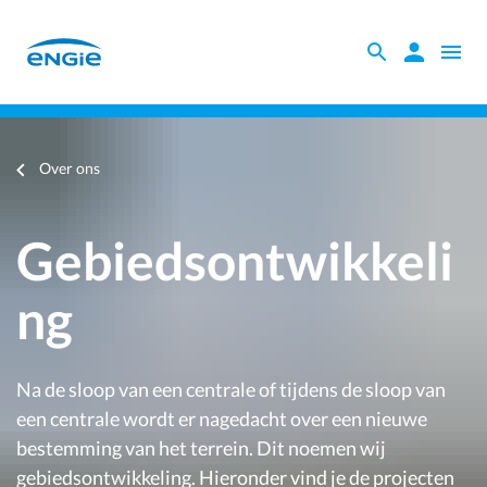
Skip
to
Zoeken
Zoeken
Open
main
binnen
naviga
content
Gebiedsontwikkeling
de
website
Je
Over ons
bent
hier
Gebiedsontwikkeli
ng
Na de sloop van een centrale of tijdens de sloop van
een centrale wordt er nagedacht over een nieuwe
bestemming van het terrein. Dit noemen wij
gebiedsontwikkeling. Hieronder vind je de projecten