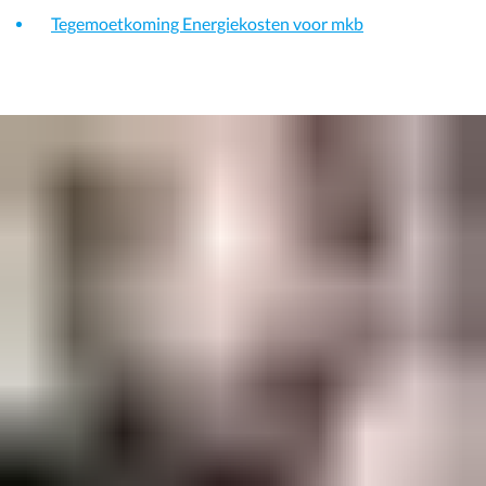
Tegemoetkoming Energiekosten voor mkb