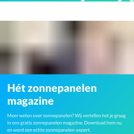
Hét zonnepanelen
magazine
Meer weten over zonnepanelen? Wij vertellen het je graag
in ons gratis zonnepanelen magazine. Download hem nu
en word een echte zonnepanelen-expert.