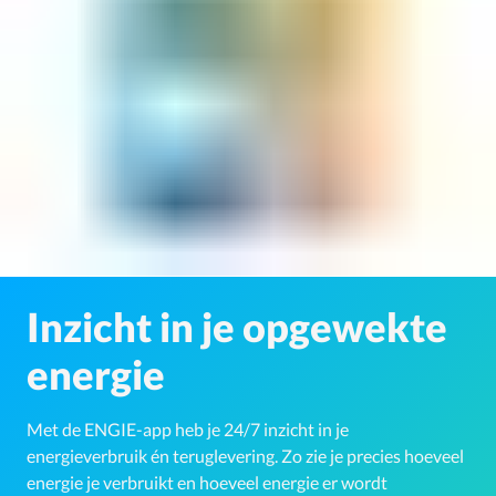
Inzicht in je opgewekte
energie
Met de ENGIE-app heb je 24/7 inzicht in je
energieverbruik én teruglevering. Zo zie je precies hoeveel
energie je verbruikt en hoeveel energie er wordt