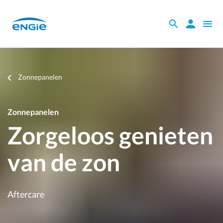
Skip
to
Zoeken
Zoeken
Open
main
binnen
navig
content
de
website
Je
Zonnepanelen
bent
hier
Zonnepanelen
Zorgeloos genieten
van de zon
Aftercare