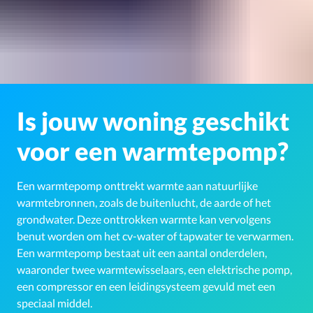
Is jouw woning geschikt
voor een warmtepomp?
Een warmtepomp onttrekt warmte aan natuurlijke
warmtebronnen, zoals de buitenlucht, de aarde of het
grondwater. Deze onttrokken warmte kan vervolgens
benut worden om het cv-water of tapwater te verwarmen.
Een warmtepomp bestaat uit een aantal onderdelen,
waaronder twee warmtewisselaars, een elektrische pomp,
een compressor en een leidingsysteem gevuld met een
speciaal middel.