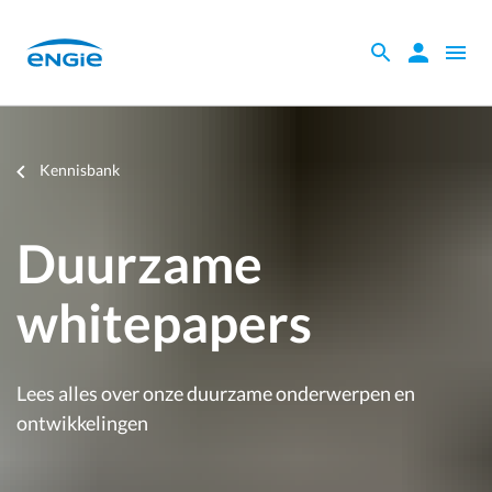
Skip
to
Zoeken
Zoeken
Open
main
binnen
naviga
content
de
website
Je
Kennisbank
bent
hier
Duurzame
whitepapers
Lees alles over onze duurzame onderwerpen en
ontwikkelingen