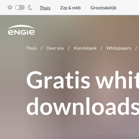
Skip
Thuis
Zzp & mkb
Grootzakelijk
to
main
content
Je
Thuis
Over ons
Kennisbank
Whitepapers
bent
hier
Gratis whi
download