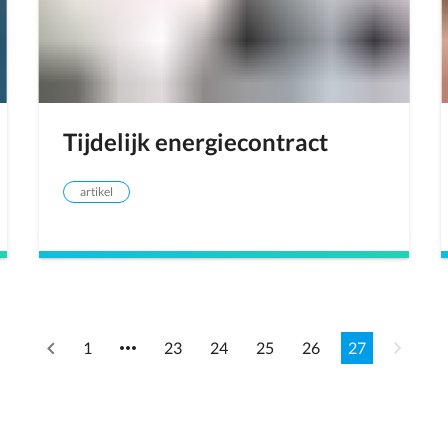
Tijdelijk energiecontract
artikel
1
23
24
25
26
27
Previous
Next
page
page