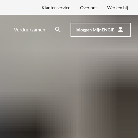
Klantenservice
Over ons
Werken bij
Verduurzamen
Inloggen MijnENGIE
Zoeken
Zoeken
Op
nav