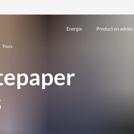
Energie
Product en advies
Zoeken
binnen
de
Thuis
website
tepaper
s