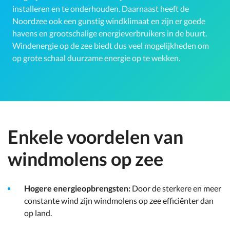
installeren en te onderhouden. Daarnaast heeft de
Noordzee ook een gunstig windklimaat en zijn er goede
havens en grootschalige energieverbruikers in de buurt.
Windenergie op de zee biedt dus veel mogelijkheden om
op grote schaal duurzame energie op te wekken.
Enkele voordelen van
windmolens op zee
Hogere energieopbrengsten:
Door de sterkere en meer
constante wind zijn windmolens op zee efficiënter dan
op land.