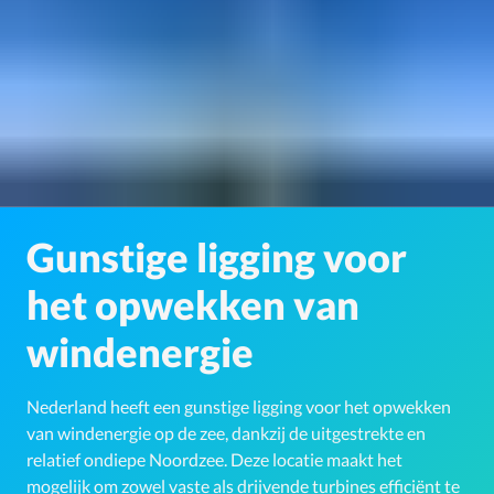
Gunstige ligging voor
het opwekken van
windenergie
Nederland heeft een gunstige ligging voor het opwekken
van windenergie op de zee, dankzij de uitgestrekte en
relatief ondiepe Noordzee. Deze locatie maakt het
mogelijk om zowel vaste als drijvende turbines efficiënt te