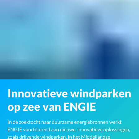
Innovatieve windparken
op zee van ENGIE
In de zoektocht naar duurzame energiebronnen werkt
ENGIE voortdurend aan nieuwe, innovatieve oplossingen,
zoals drijvende windparken. In het Middellandse