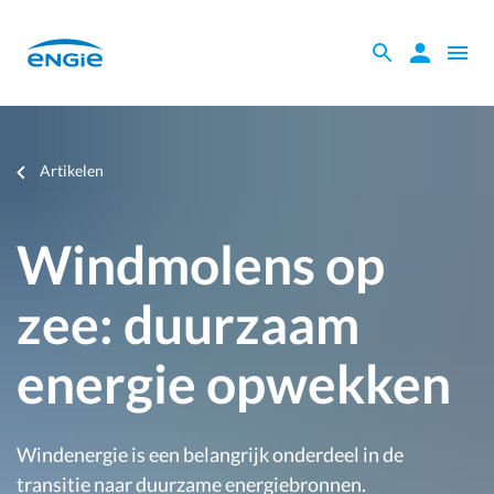
Skip
to
Zoeken
Zoeken
Open
main
binnen
naviga
content
de
website
Je
Artikelen
bent
hier
Windmolens op
zee: duurzaam
energie opwekken
Windenergie is een belangrijk onderdeel in de
transitie naar duurzame energiebronnen.