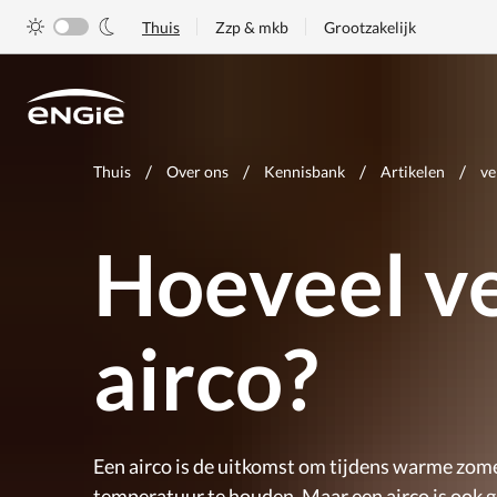
Skip
Thuis
Zzp & mkb
Grootzakelijk
to
main
content
Je
Thuis
Over ons
Kennisbank
Artikelen
ve
bent
hier
Hoeveel ve
airco?
Een airco is de uitkomst om tijdens warme zo
temperatuur te houden. Maar een airco is ook g