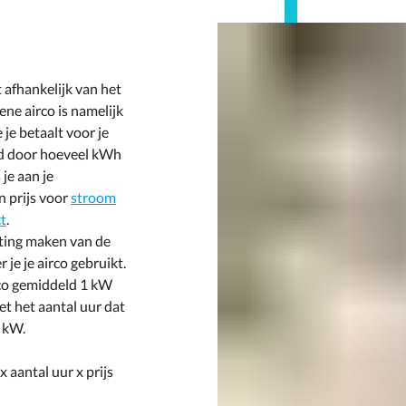
 afhankelijk van het
ene airco is namelijk
 je betaalt voor je
ld door hoeveel kWh
je aan je
n prijs voor
stroom
t
.
tting maken van de
je je airco gebruikt.
irco gemiddeld 1 kW
et het aantal uur dat
1 kW.
 aantal uur x prijs