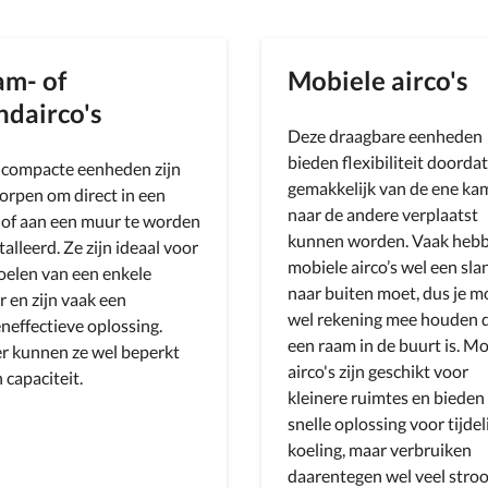
m- of
Mobiele airco's
dairco's
Deze draagbare eenheden
bieden flexibiliteit doordat
 compacte eenheden zijn
gemakkelijk van de ene ka
rpen om direct in een
naar de andere verplaatst
of aan een muur te worden
kunnen worden. Vaak heb
talleerd. Ze zijn ideaal voor
mobiele airco’s wel een sla
oelen van een enkele
naar buiten moet, dus je m
 en zijn vaak een
wel rekening mee houden d
neffectieve oplossing.
een raam in de buurt is. Mo
r kunnen ze wel beperkt
airco's zijn geschikt voor
n capaciteit.
kleinere ruimtes en bieden
snelle oplossing voor tijdel
koeling, maar verbruiken
daarentegen wel veel stro