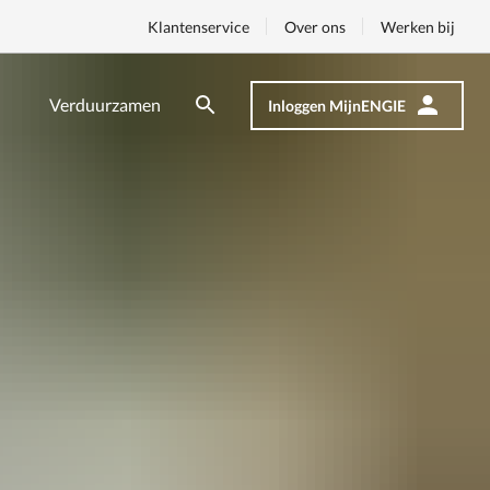
Klantenservice
Over ons
Werken bij
Verduurzamen
Inloggen MijnENGIE
Zoeken
Zoeken
Op
nav