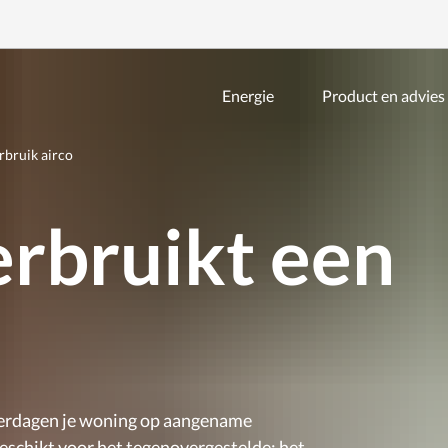
Energie
Product en advies
Zoeken
binnen
de
rbruik airco
website
rbruikt een
merdagen je woning op aangename
eschikt voor het tegenovergestelde: het