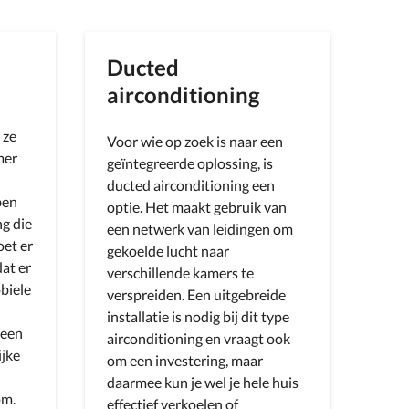
Ducted
airconditioning
 ze
Voor wie op zoek is naar een
mer
geïntegreerde oplossing, is
ducted airconditioning een
ben
optie. Het maakt gebruik van
ng die
een netwerk van leidingen om
oet er
gekoelde lucht naar
at er
verschillende kamers te
biele
verspreiden. Een uitgebreide
installatie is nodig bij dit type
 een
airconditioning en vraagt ook
ijke
om een investering, maar
daarmee kun je wel je hele huis
om.
effectief verkoelen of