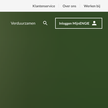
Klantenservice
Over ons
Werken bij
Verduurzamen
Inloggen MijnENGIE
Zoeken
Zoeken
Op
nav