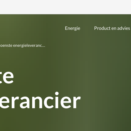
Energie
Product en advies
Zoeken
binnen
de
oenste energieleveranc…
website
te
erancier