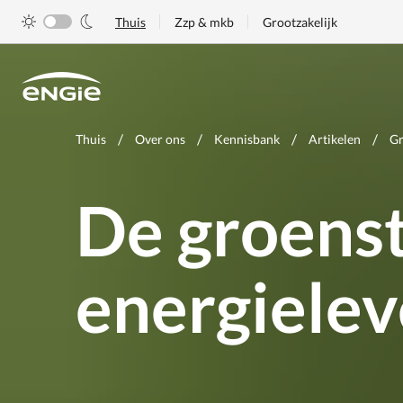
Skip
Thuis
Zzp & mkb
Grootzakelijk
to
main
content
Je
Thuis
Over ons
Kennisbank
Artikelen
Gr
bent
hier
De groens
energielev