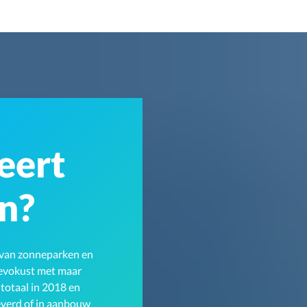
eert
in?
w van zonneparken en
levokust met maar
 totaal in 2018 en
everd of in aanbouw