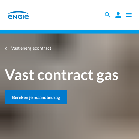
Skip
to
Zoeken
Zoeken
Open
main
binnen
naviga
content
Vast energiecontract
de
website
Je
Vast energiecontract
bent
hier
Vast contract gas
Bereken je maandbedrag