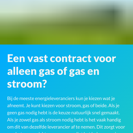
Een vast contract voor
alleen gas of gas en
stroom?
Bij de meeste energieleveranciers kun je kiezen wat je
afneemt. Je kunt kiezen voor stroom, gas of beide. Als je
geen gas nodig hebt is de keuze natuurlijk snel gemaakt.
Als je zowel gas als stroom nodig hebt is het vaak handig
om dit van dezelfde leverancier af te nemen. Dit zorgt voor