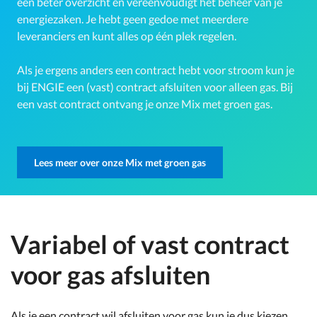
een beter overzicht en vereenvoudigt het beheer van je
energiezaken. Je hebt geen gedoe met meerdere
leveranciers en kunt alles op één plek regelen.
Als je ergens anders een contract hebt voor stroom kun je
bij ENGIE een (vast) contract afsluiten voor alleen gas. Bij
een vast contract ontvang je onze Mix met groen gas.
Lees meer over onze Mix met groen gas
Variabel of vast contract
voor gas afsluiten
Als je een contract wil afsluiten voor gas kun je dus kiezen