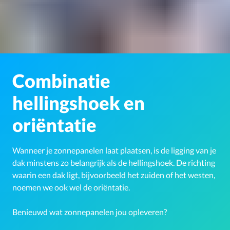
Combinatie
hellingshoek en
oriëntatie
Wanneer je zonnepanelen laat plaatsen, is de ligging van je
dak minstens zo belangrijk als de hellingshoek. De richting
waarin een dak ligt, bijvoorbeeld het zuiden of het westen,
noemen we ook wel de oriëntatie.
Benieuwd wat zonnepanelen jou opleveren?