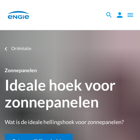
Skip
to
Zoeken
Zoeken
Open
main
binnen
navig
content
de
website
Je
Oriëntatie
bent
hier
Zonnepanelen
Ideale hoek voor
zonnepanelen
Wat is de ideale hellingshoek voor zonnepanelen?