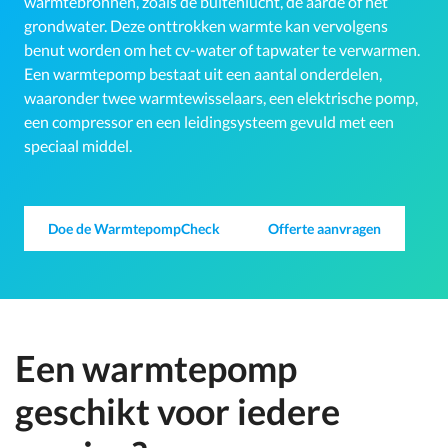
warmtebronnen, zoals de buitenlucht, de aarde of het
grondwater. Deze onttrokken warmte kan vervolgens
benut worden om het cv-water of tapwater te verwarmen.
Een warmtepomp bestaat uit een aantal onderdelen,
waaronder twee warmtewisselaars, een elektrische pomp,
een compressor en een leidingsysteem gevuld met een
speciaal middel.
Doe de WarmtepompCheck
Offerte aanvragen
Een warmtepomp
geschikt voor iedere