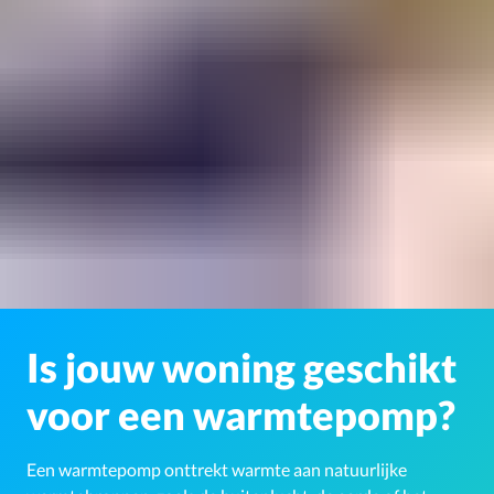
Is jouw woning geschikt
voor een warmtepomp?
Een warmtepomp onttrekt warmte aan natuurlijke