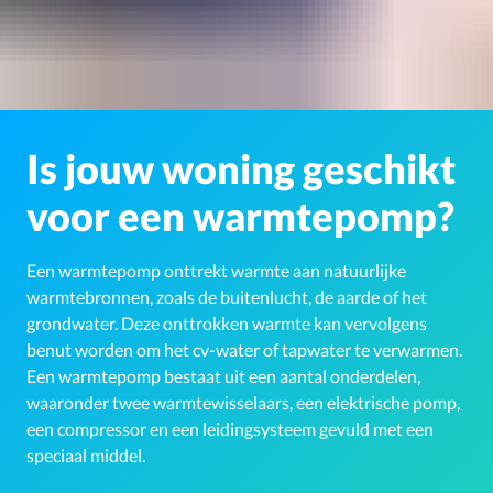
Is jouw woning geschikt
voor een warmtepomp?
Een warmtepomp onttrekt warmte aan natuurlijke
warmtebronnen, zoals de buitenlucht, de aarde of het
grondwater. Deze onttrokken warmte kan vervolgens
benut worden om het cv-water of tapwater te verwarmen.
Een warmtepomp bestaat uit een aantal onderdelen,
waaronder twee warmtewisselaars, een elektrische pomp,
een compressor en een leidingsysteem gevuld met een
speciaal middel.