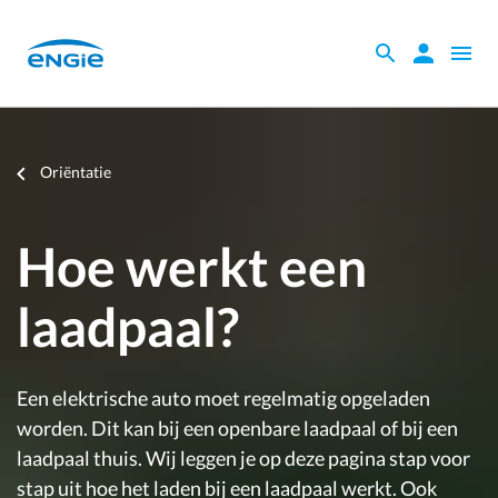
Skip
to
Zoeken
Zoeken
Open
main
binnen
naviga
content
de
website
Je
Oriëntatie
bent
hier
Hoe werkt een
laadpaal?
Een elektrische auto moet regelmatig opgeladen
worden. Dit kan bij een openbare laadpaal of bij een
laadpaal thuis. Wij leggen je op deze pagina stap voor
stap uit hoe het laden bij een laadpaal werkt. Ook