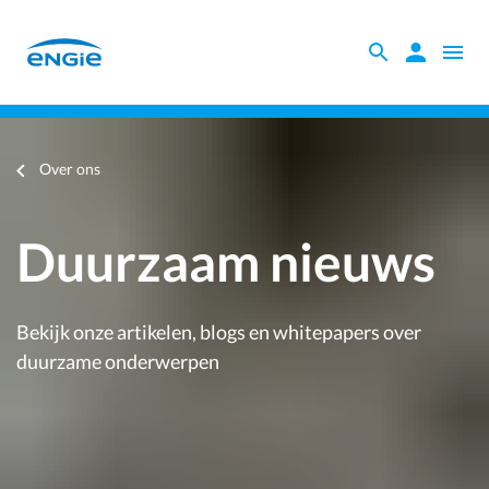
Skip
to
Zoeken
Zoeken
Open
main
binnen
naviga
content
Kennisbank
de
website
Je
Over ons
bent
hier
Duurzaam nieuws
Bekijk onze artikelen, blogs en whitepapers over
duurzame onderwerpen