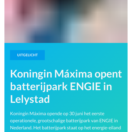
UITGELICHT
Koningin Máxima opent
batterijpark ENGIE in
Lelystad
Koningin Máxima opende op 30 juni het eerste
operationele, grootschalige batterijpark van ENGIE in
Nederland. Het batterijpark staat op het energie-eiland