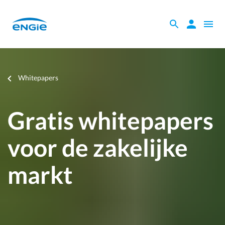
Skip
to
Zoeken
Zoeken
Open
main
binnen
naviga
content
de
website
Je
Whitepapers
bent
hier
Gratis whitepapers
voor de zakelijke
markt