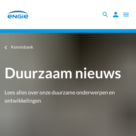
Skip
to
Zoeken
Zoeken
Open
main
binnen
naviga
content
Nieuws
de
website
Je
Kennisbank
bent
hier
Duurzaam nieuws
Lees alles over onze duurzame onderwerpen en
ontwikkelingen