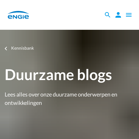
Skip
to
Zoeken
Zoeken
Open
main
binnen
naviga
content
de
website
Je
Kennisbank
bent
hier
Duurzame blogs
Lees alles over onze duurzame onderwerpen en
ontwikkelingen