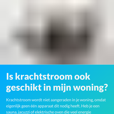
Is krachtstroom ook
geschikt in mijn woning?
Krachtstroom wordt niet aangeraden in je woning, omdat
eigenlijk geen één apparaat dit nodig heeft. Heb je een
sauna, jacuzzi of elektrische oven die veel energie