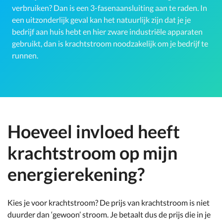
verbruiken? Dan is een 3-fasenaansluiting aan te raden. In
een uitzonderlijk geval kan het natuurlijk zijn dat je je
bedrijf aan huis hebt en hier zware industriële apparaten
gebruikt, dan is krachtstroom noodzakelijk om je bedrijf te
runnen.
Hoeveel invloed heeft
krachtstroom op mijn
energierekening?
Kies je voor krachtstroom? De prijs van krachtstroom is niet
duurder dan ‘gewoon’ stroom. Je betaalt dus de prijs die in je