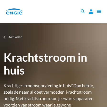
Skip
to
Zoeken
Zoeken
Open
main
binnen
naviga
content
de
website
Je
Artikelen
bent
hier
Krachtstroom in
huis
Krachtige stroomvoorziening in huis? Dan heb je,
zoals de naam al doet vermoeden, krachtstroom
nodig. Met krachtstroom kun je zware apparaten
voorzien van stroom waar je gewone