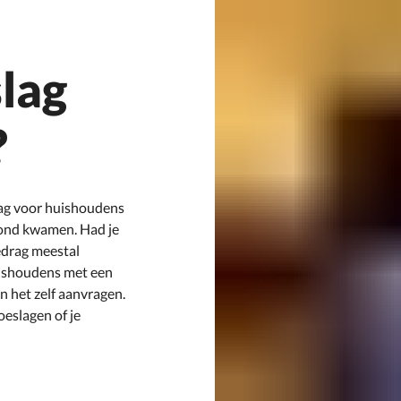
lag
?
ag voor huishoudens
 rond kwamen. Had je
bedrag meestal
ishoudens met een
 het zelf aanvragen.
oeslagen of je