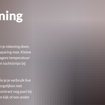
ning
n je rekening doen.
esparing mee. Kleine
 lagere temperatuur
n tochtstrips bij
ie je je verbruik live
vergelijken met
contract nog past bij
n kijk of een ander