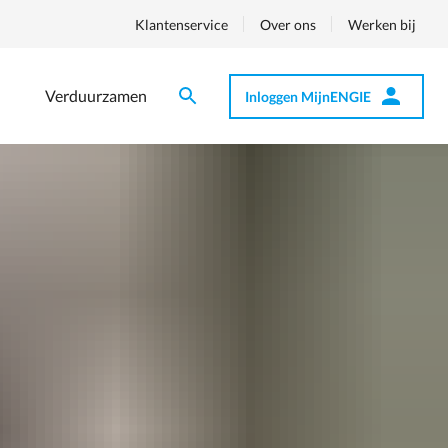
Klantenservice
Over ons
Werken bij
Verduurzamen
Inloggen MijnENGIE
Zoeken
Zoeken
Op
nav