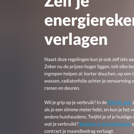
Zelf je
energiereke
verlagen
Naast deze regelingen kun je ook zelf iets aa
Zeker nu de prijzen hoger liggen, telt elke b
ingrepen helpen al: korter douchen, op een
wassen, radiatorfolie achter je verwarming e
ramen en deuren.
Wil je grip op je verbruik? In de
ENGIE-app
z
als je een slimme meter hebt, en kun je het 
andere huishoudens. Twijfel je of je huidige 
wat je verbruikt?
Bereken je energiekosten
e
contract je maandbedrag verlaagt.