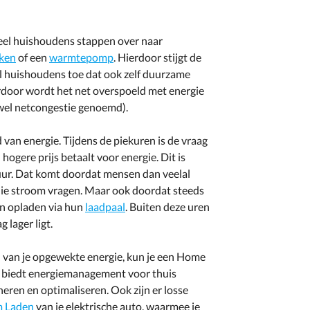
Veel huishoudens stappen over naar
oken
of een
warmtepomp
. Hierdoor stijgt de
tal huishoudens toe dat ook zelf duurzame
erdoor wordt het net overspoeld met energie
wel netcongestie genoemd).
an energie. Tijdens de piekuren is de vraag
ogere prijs betaalt voor energie. Dit is
uur. Dat komt doordat mensen dan veelal
die stroom vragen. Maar ook doordat steeds
n opladen via hun
laadpaal
. Buiten deze uren
 lager ligt.
en van je opgewekte energie, kun je een Home
biedt energiemanagement voor thuis
eren en optimaliseren. Ook zijn er losse
m Laden
van je elektrische auto, waarmee je