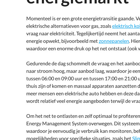
Momenteel is er een grote energietransitie gaande. 
elektrische alternatieven voor gas, zoals
elektrisch k
vraag naar elektriciteit. Tegelijkertijd neemt het aan
energie opwekt, bijvoorbeeld met
zonnepanelen
. Hi
waardoor een enorme druk op het net ontstaat (ook 
Gedurende de dag schommelt de vraag en het aanbod v
naar stroom hoog, maar aanbod laag, waardoor je een h
tussen 06:00 en 09:00 uur en tussen 17:00 en 21:00 
thuis zijn of komen en massaal apparaten aanzetten 
meer mensen een elektrische auto hebben en deze da
wordt relatief veel energie aangeboden terwijl de vraag
Om het net te ontlasten en zelf optimaal te profiter
Energy Management System overwegen. Dit systeem 
waardoor je eenvoudig je verbruik kan monitoren, beh
mogelijkheden voor specifieke situaties, zoals het
Sli