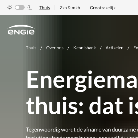
Skip
Thuis
Zzp & mkb
Grootzakelijk
to
main
content
Je
Thuis
Over ons
Kennisbank
Artikelen
En
bent
hier
Energiem
thuis: dat
Tegenwoordig wordt de afname van duurzame e
besluiten steeds meer huishoudens zelf duurza