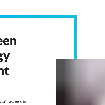
een
gy
nt
geïntegreerd in