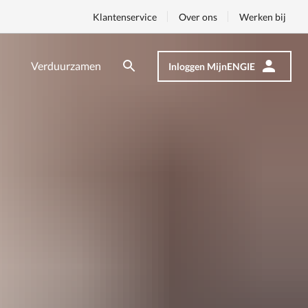
Klantenservice
Over ons
Werken bij
Verduurzamen
Inloggen MijnENGIE
Zoeken
Zoeken
Op
nav