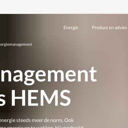
Energie
Product en advies
Zoeken
binnen
de
ergiemanagement
website
anagement
 is HEMS
nergie steeds meer de norm. Ook
me energie op te wekken, bijvoorbeeld