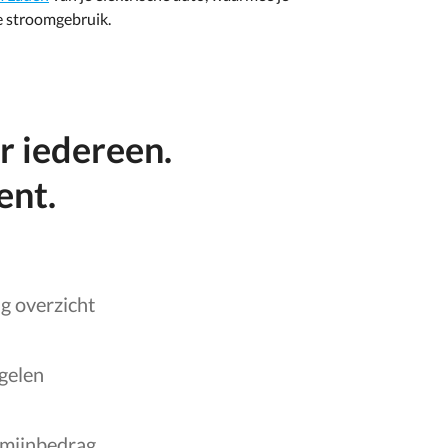
je stroomgebruik.
r iedereen.
ent.
g overzicht
egelen
ermijnbedrag