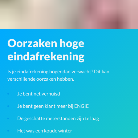
Oorzaken hoge
eindafrekening
Is je eindafrekening hoger dan verwacht? Dit kan
verschillende oorzaken hebben.
Je bent net verhuisd
Je bent geen klant meer bij ENGIE
De geschatte meterstanden zijn te laag
Het was een koude winter