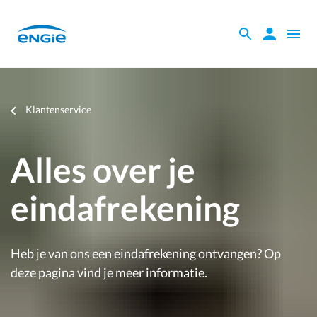
Skip
to
Zoeken
Zoeken
Open
main
binnen
naviga
content
de
website
Je
Klantenservice
bent
hier
Alles over je
eindafrekening
Heb je van ons een eindafrekening ontvangen? Op
deze pagina vind je meer informatie.