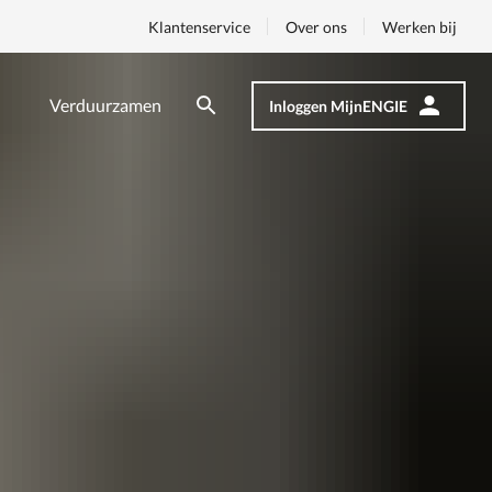
Klantenservice
Over ons
Werken bij
Verduurzamen
Inloggen MijnENGIE
Zoeken
Zoeken
Op
nav