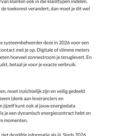
van klanten ook in die klanttypen indelen.
in de toekomst verandert, dan moet je dit wel
 je systeembeheerder deze in 2026 voor een
 contact met je op. Digitale of slimme meters
meten hoeveel zonnestroom je teruglevert. En
kt, betaal je voor je exacte verbruik.
, moet inzichtelijk zijn en veilig gedeeld
eem (denk aan leveranciers en
jijzelf kunt ook al jouw energiedata
 als je een dynamisch energiecontract hebt en
ere momenten.
iet dezelfde informatie als jij. Sinds 2026