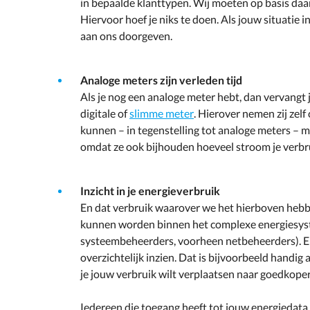
in bepaalde klanttypen. Wij moeten op basis daar
Hiervoor hoef je niks te doen. Als jouw situatie 
aan ons doorgeven.
Analoge meters zijn verleden tijd
Als je nog een analoge meter hebt, dan vervangt
digitale of
slimme meter
. Hierover nemen zij zelf
kunnen – in tegenstelling tot analoge meters – 
omdat ze ook bijhouden hoeveel stroom je verbrui
Inzicht in je energieverbruik
En dat verbruik waarover we het hierboven hebben
kunnen worden binnen het complexe energiesyst
systeembeheerders, voorheen netbeheerders). En 
overzichtelijk inzien. Dat is bijvoorbeeld handig
je jouw verbruik wilt verplaatsen naar goedkop
Iedereen die toegang heeft tot jouw energiedata, z