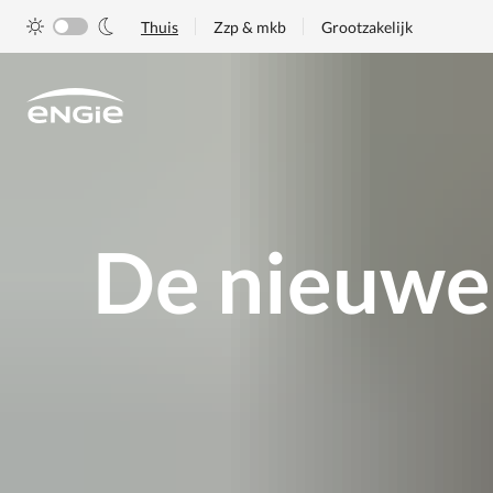
Skip
Thuis
Zzp & mkb
Grootzakelijk
to
main
content
De nieuwe