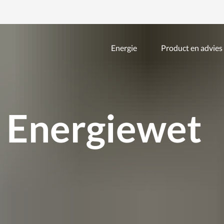
Energie
Product en advies
Zoeken
binnen
de
website
 Energiewet