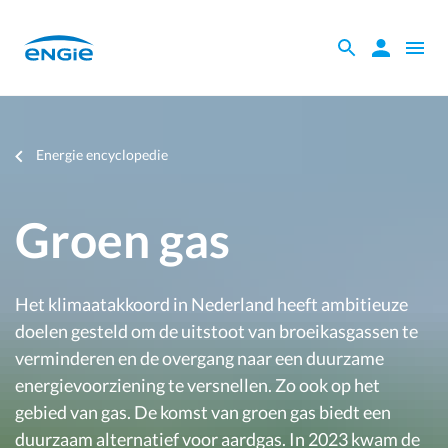
Skip
to
Zoeken
Zoeken
Open
main
binnen
naviga
content
de
website
Je
Energie encyclopedie
bent
hier
Groen gas
Het klimaatakkoord in Nederland heeft ambitieuze
doelen gesteld om de uitstoot van broeikasgassen te
verminderen en de overgang naar een duurzame
energievoorziening te versnellen. Zo ook op het
gebied van gas. De komst van groen gas biedt een
duurzaam alternatief voor aardgas. In 2023 kwam de